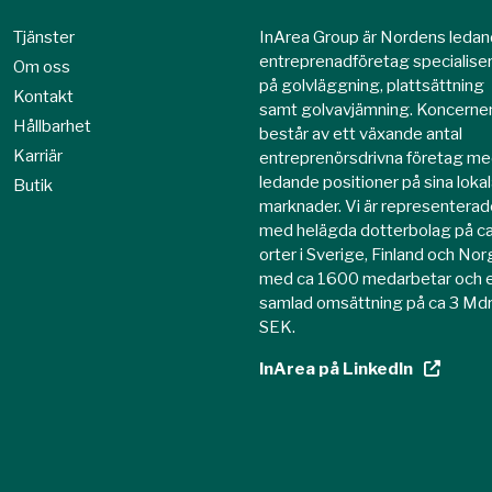
Tjänster
InArea Group är Nordens leda
entreprenadföretag specialise
Om oss
på golvläggning, plattsättning
Kontakt
samt golvavjämning. Koncerne
Hållbarhet
består av ett växande antal
Karriär
entreprenörsdrivna företag m
ledande positioner på sina loka
Butik
marknader. Vi är representerad
med helägda dotterbolag på c
orter i Sverige, Finland och No
med ca 1600 medarbetar och 
samlad omsättning på ca 3 Md
SEK.
InArea på LinkedIn