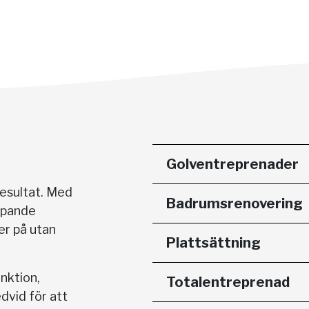
Golventreprenader
 resultat. Med
Badrumsrenovering
löpande
ter på utan
Plattsättning
nktion,
Totalentreprenad
edvid för att