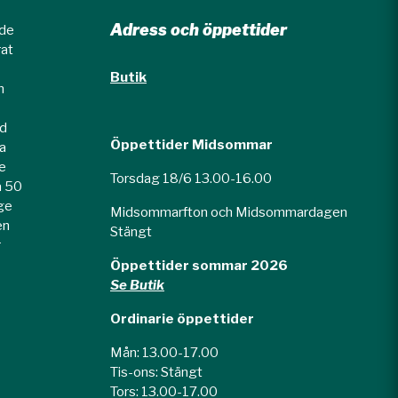
Adress och öppettider
nde
rat
Butik
n
ed
Öppettider Midsommar
la
e
Torsdag 18/6 13.00-16.00
a 50
rge
Midsommarfton och Midsommardagen
en
Stängt
r
Öppettider sommar 2026
Se Butik
Ordinarie öppettider
Mån: 13.00-17.00
Tis-ons: Stängt
Tors: 13.00-17.00