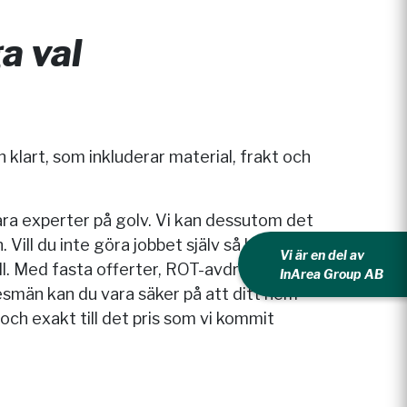
ga val
ch klart, som inkluderar material, frakt och
bara experter på golv. Vi kan dessutom det
ll du inte göra jobbet själv så hjälper
Vi är en del av
ll. Med fasta offerter, ROT-avdrag, gratis
InArea Group AB
smän kan du vara säker på att ditt hem
 och exakt till det pris som vi kommit